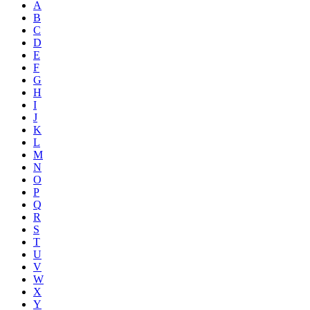
A
B
C
D
E
F
G
H
I
J
K
L
M
N
O
P
Q
R
S
T
U
V
W
X
Y