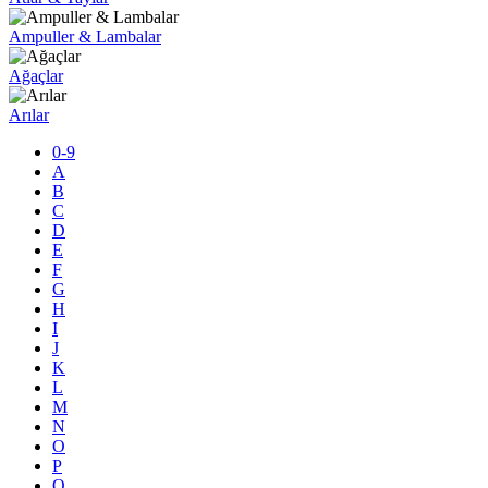
Ampuller & Lambalar
Ağaçlar
Arılar
0-9
A
B
C
D
E
F
G
H
I
J
K
L
M
N
O
P
Q