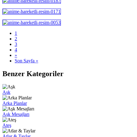
1
2
3
4
»
Son Sayfa »
Benzer Kategoriler
Aşk
Arka Planlar
Aşk Mesajları
Ateş
Atlar & Taylar