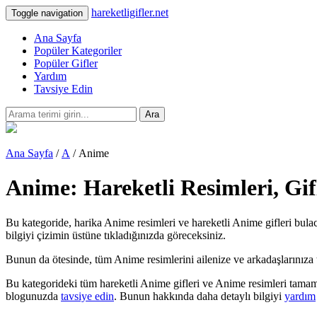
hareketligifler.net
Toggle navigation
Ana Sayfa
Popüler Kategoriler
Popüler Gifler
Yardım
Tavsiye Edin
Ara
Ana Sayfa
/
A
/ Anime
Anime: Hareketli Resimleri, Gi
Bu kategoride, harika Anime resimleri ve hareketli Anime gifleri bulac
bilgiyi çizimin üstüne tıkladığınızda göreceksiniz.
Bunun da ötesinde, tüm Anime resimlerini ailenize ve arkadaşlarınıza tebr
Bu kategorideki tüm hareketli Anime gifleri ve Anime resimleri tamame
blogunuzda
tavsiye edin
. Bunun hakkında daha detaylı bilgiyi
yardım