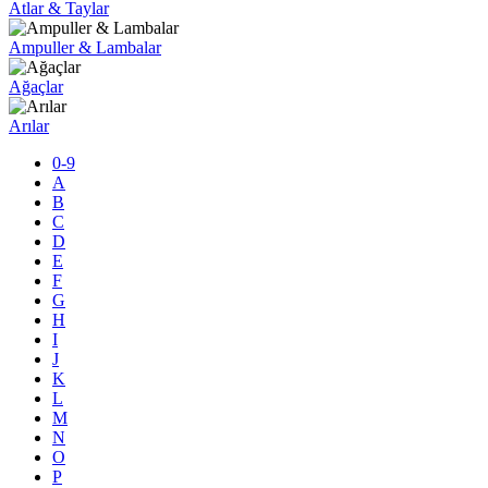
Atlar & Taylar
Ampuller & Lambalar
Ağaçlar
Arılar
0-9
A
B
C
D
E
F
G
H
I
J
K
L
M
N
O
P