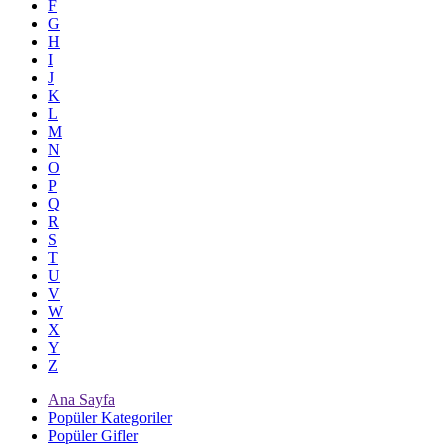
F
G
H
I
J
K
L
M
N
O
P
Q
R
S
T
U
V
W
X
Y
Z
Ana Sayfa
Popüler Kategoriler
Popüler Gifler