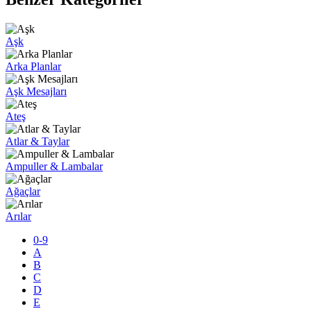
Aşk
Arka Planlar
Aşk Mesajları
Ateş
Atlar & Taylar
Ampuller & Lambalar
Ağaçlar
Arılar
0-9
A
B
C
D
E