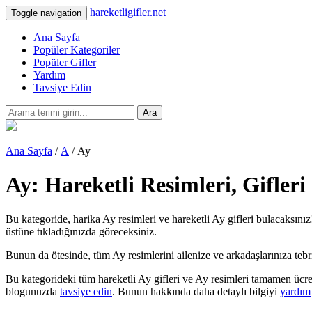
hareketligifler.net
Toggle navigation
Ana Sayfa
Popüler Kategoriler
Popüler Gifler
Yardım
Tavsiye Edin
Ara
Ana Sayfa
/
A
/ Ay
Ay: Hareketli Resimleri, Gifler
Bu kategoride, harika Ay resimleri ve hareketli Ay gifleri bulacaksınız
üstüne tıkladığınızda göreceksiniz.
Bunun da ötesinde, tüm Ay resimlerini ailenize ve arkadaşlarınıza tebrik 
Bu kategorideki tüm hareketli Ay gifleri ve Ay resimleri tamamen ücre
blogunuzda
tavsiye edin
. Bunun hakkında daha detaylı bilgiyi
yardım