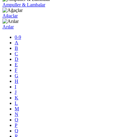
Ampuller & Lambalar
Ağaçlar
Arılar
0-9
A
B
C
D
E
F
G
H
I
J
K
L
M
N
O
P
Q
R