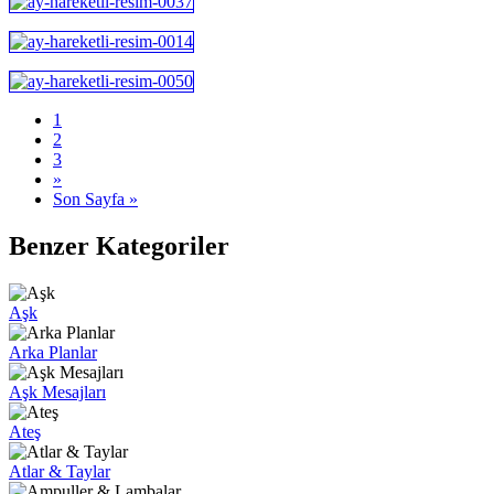
1
2
3
»
Son Sayfa »
Benzer Kategoriler
Aşk
Arka Planlar
Aşk Mesajları
Ateş
Atlar & Taylar