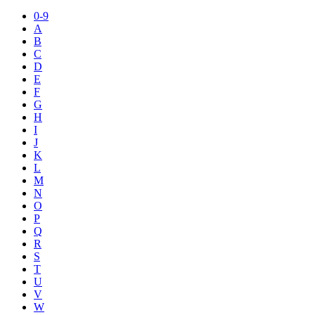
0-9
A
B
C
D
E
F
G
H
I
J
K
L
M
N
O
P
Q
R
S
T
U
V
W