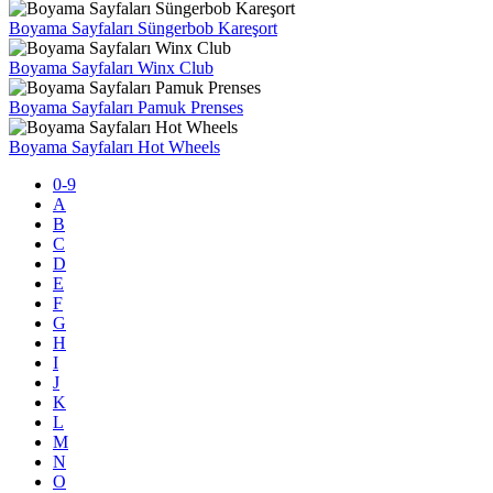
Boyama Sayfaları Süngerbob Kareşort
Boyama Sayfaları Winx Club
Boyama Sayfaları Pamuk Prenses
Boyama Sayfaları Hot Wheels
0-9
A
B
C
D
E
F
G
H
I
J
K
L
M
N
O