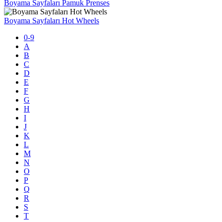
Boyama Sayfaları Pamuk Prenses
Boyama Sayfaları Hot Wheels
0-9
A
B
C
D
E
F
G
H
I
J
K
L
M
N
O
P
Q
R
S
T