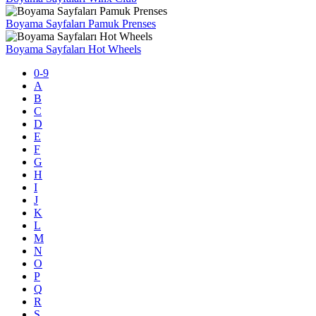
Boyama Sayfaları Pamuk Prenses
Boyama Sayfaları Hot Wheels
0-9
A
B
C
D
E
F
G
H
I
J
K
L
M
N
O
P
Q
R
S