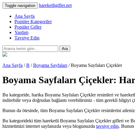
hareketligifler.net
Toggle navigation
Ana Sayfa
Popüler Kategoriler
Popüler Gifler
Yardım
Tavsiye Edin
Ara
Ana Sayfa
/
B
/
Boyama Sayfaları
/ Boyama Sayfaları Çiçekler
Boyama Sayfaları Çiçekler: Hare
Bu kategoride, harika Boyama Sayfaları Çiçekler resimleri ve hareketl
indirebilir veya doğrudan bağlantı verebilirsiniz - tüm gerekli bilgiyi 
Bunun da ötesinde, tüm Boyama Sayfaları Çiçekler resimlerini ailenize ve
Bu kategorideki tüm hareketli Boyama Sayfaları Çiçekler gifleri ve Bo
hizmetimizi internet sayfanızda veya blogunuzda
tavsiye edin
. Bunun 