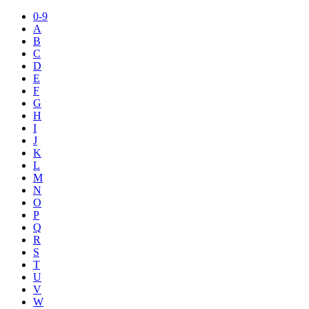
0-9
A
B
C
D
E
F
G
H
I
J
K
L
M
N
O
P
Q
R
S
T
U
V
W