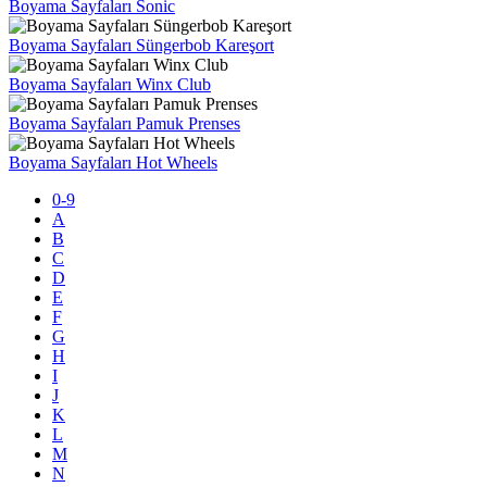
Boyama Sayfaları Sonic
Boyama Sayfaları Süngerbob Kareşort
Boyama Sayfaları Winx Club
Boyama Sayfaları Pamuk Prenses
Boyama Sayfaları Hot Wheels
0-9
A
B
C
D
E
F
G
H
I
J
K
L
M
N