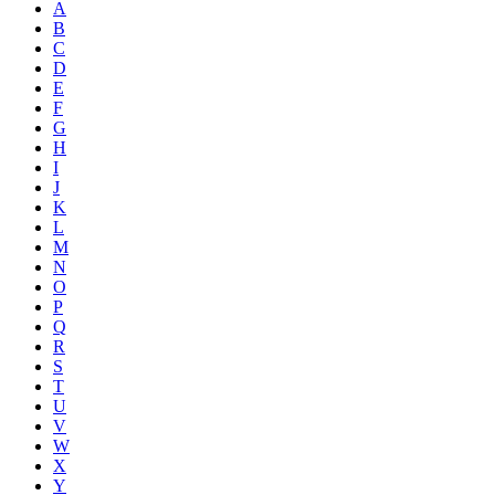
A
B
C
D
E
F
G
H
I
J
K
L
M
N
O
P
Q
R
S
T
U
V
W
X
Y