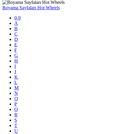
Boyama Sayfaları Hot Wheels
0-9
A
B
C
D
E
F
G
H
I
J
K
L
M
N
O
P
Q
R
S
T
U