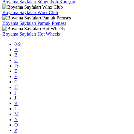
Boyama Sayfaları Süngerbob Kareşort
Boyama Sayfaları Winx Club
Boyama Sayfaları Pamuk Prenses
Boyama Sayfaları Hot Wheels
0-9
A
B
C
D
E
F
G
H
I
J
K
L
M
N
O
P