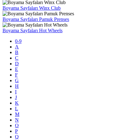
Boyama Sayfaları Winx Club
Boyama Sayfaları Pamuk Prenses
Boyama Sayfaları Hot Wheels
0-9
A
B
C
D
E
F
G
H
I
J
K
L
M
N
O
P
Q