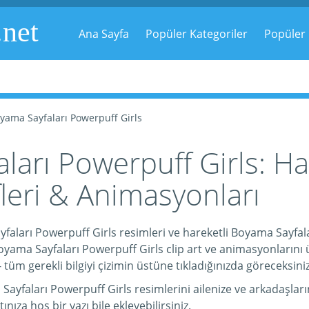
.net
Ana Sayfa
Popüler Kategoriler
Popüler 
yama Sayfaları Powerpuff Girls
arı Powerpuff Girls: Ha
fleri & Animasyonları
aları Powerpuff Girls resimleri ve hareketli Boyama Sayfalar
yama Sayfaları Powerpuff Girls clip art ve animasyonlarını üc
 tüm gerekli bilgiyi çizimin üstüne tıkladığınızda göreceksiniz
faları Powerpuff Girls resimlerini ailenize ve arkadaşlarını
tınıza hoş bir yazı bile ekleyebilirsiniz.