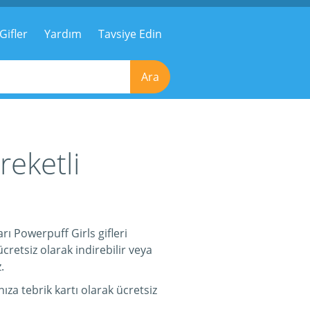
Gifler
Yardım
Tavsiye Edin
Ara
reketli
ı Powerpuff Girls gifleri
retsiz olarak indirebilir veya
.
za tebrik kartı olarak ücretsiz