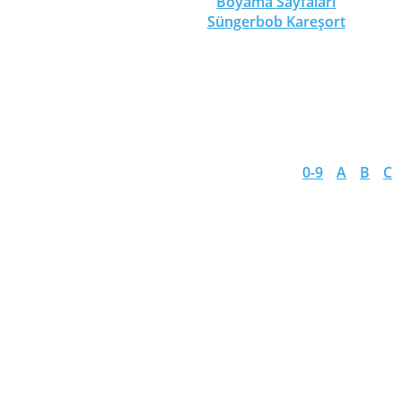
Boyama Sayfaları
Süngerbob Kareşort
0-9
A
B
C