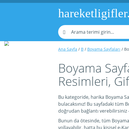
hareketligifler
Ana Sayfa
/
B
/
Boyama Sayfaları
/ Bo
Boyama Sayfal
Resimleri, Gi
Bu kategoride, harika Boyama Sayf
bulacaksınız! Bu sayfadaki tüm Bo
doğrudan bağlantı verebilirsiniz -
Bunun da ötesinde, tüm Boyama Say
yollayabilir, hatta bu kişisel e-Kar