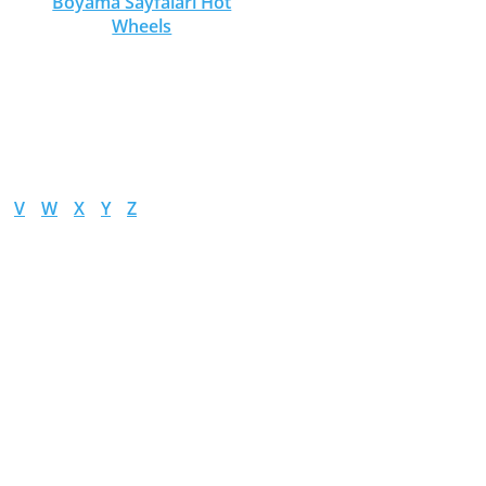
Boyama Sayfaları Hot
Wheels
V
W
X
Y
Z