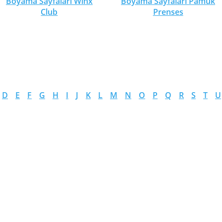
Boyama Sayfaları Winx
Boyama Sayfaları Pamuk
Club
Prenses
D
E
F
G
H
I
J
K
L
M
N
O
P
Q
R
S
T
U