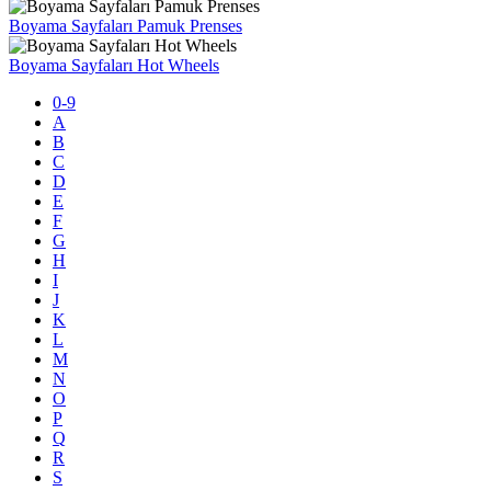
Boyama Sayfaları Pamuk Prenses
Boyama Sayfaları Hot Wheels
0-9
A
B
C
D
E
F
G
H
I
J
K
L
M
N
O
P
Q
R
S