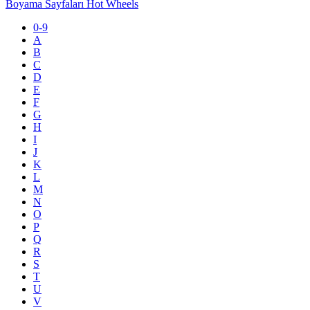
Boyama Sayfaları Hot Wheels
0-9
A
B
C
D
E
F
G
H
I
J
K
L
M
N
O
P
Q
R
S
T
U
V