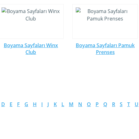
Boyama Sayfaları Winx
Boyama Sayfaları Pamuk
Club
Prenses
D
E
F
G
H
I
J
K
L
M
N
O
P
Q
R
S
T
U