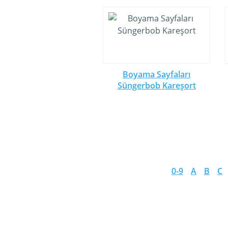
Boyama Sayfaları
Süngerbob Kareşort
0-9
A
B
C