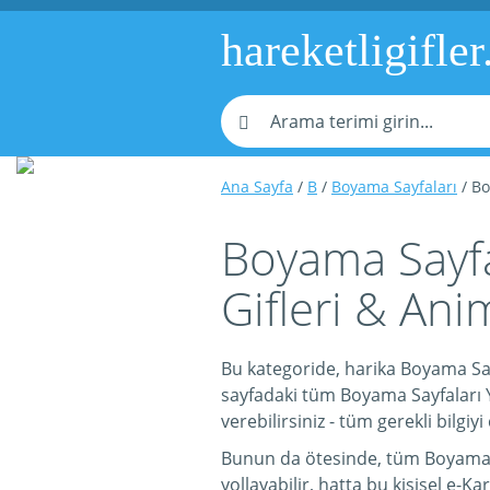
hareketligifler
Ana Sayfa
/
B
/
Boyama Sayfaları
/ Bo
Boyama Sayfal
Gifleri & Ani
Bu kategoride, harika Boyama Sayf
sayfadaki tüm Boyama Sayfaları Y
verebilirsiniz - tüm gerekli bilgiy
Bunun da ötesinde, tüm Boyama Say
yollayabilir, hatta bu kişisel e-Kar