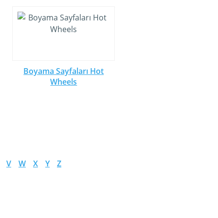
Boyama Sayfaları Hot
Wheels
V
W
X
Y
Z