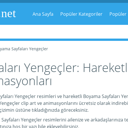
.net
Ana Sayfa
Popüler Kategoriler
Popüler 
yama Sayfaları Yengeçler
arı Yengeçler: Hareketli
masyonları
aları Yengeçler resimleri ve hareketli Boyama Sayfaları Yeng
engeçler clip art ve animasyonlarını ücretsiz olarak indireb
i çizimin üstüne tıkladığınızda göreceksiniz.
faları Yengeçler resimlerini ailenize ve arkadaşlarınıza teb
tınıza hoş bir yazı bile ekleyebilirsiniz.