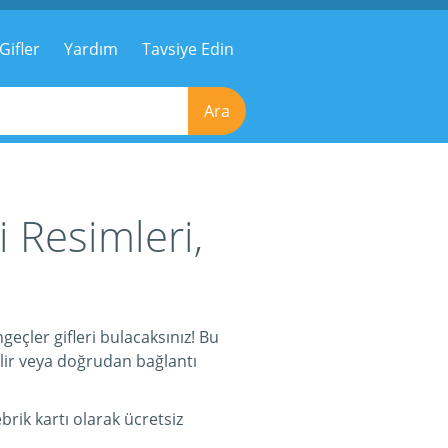
Gifler
Yardım
Tavsiye Edin
Ara
 Resimleri,
eçler gifleri bulacaksınız! Bu
ilir veya doğrudan bağlantı
rik kartı olarak ücretsiz