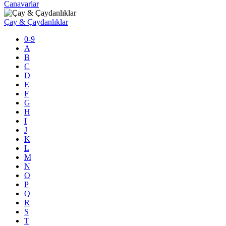
Canavarlar
Çay & Çaydanlıklar
0-9
A
B
C
D
E
F
G
H
I
J
K
L
M
N
O
P
Q
R
S
T