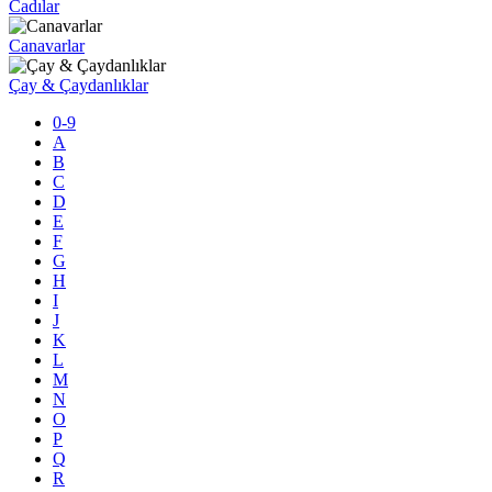
Cadılar
Canavarlar
Çay & Çaydanlıklar
0-9
A
B
C
D
E
F
G
H
I
J
K
L
M
N
O
P
Q
R