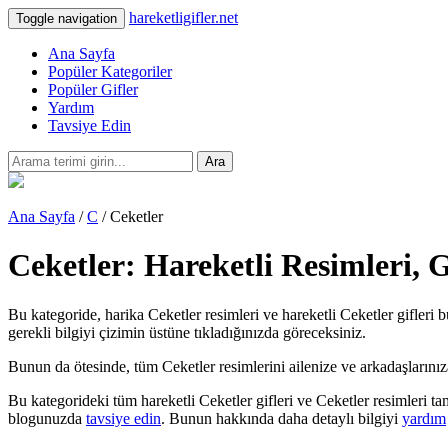
hareketligifler.net
Toggle navigation
Ana Sayfa
Popüler Kategoriler
Popüler Gifler
Yardım
Tavsiye Edin
Ara
Ana Sayfa
/
C
/ Ceketler
Ceketler: Hareketli Resimleri, 
Bu kategoride, harika Ceketler resimleri ve hareketli Ceketler gifleri 
gerekli bilgiyi çizimin üstüne tıkladığınızda göreceksiniz.
Bunun da ötesinde, tüm Ceketler resimlerini ailenize ve arkadaşlarınıza t
Bu kategorideki tüm hareketli Ceketler gifleri ve Ceketler resimleri t
blogunuzda
tavsiye edin
. Bunun hakkında daha detaylı bilgiyi
yardım