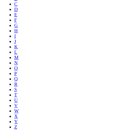
C
D
E
F
G
H
I
J
K
L
M
N
O
P
Q
R
S
T
U
V
W
X
Y
Z