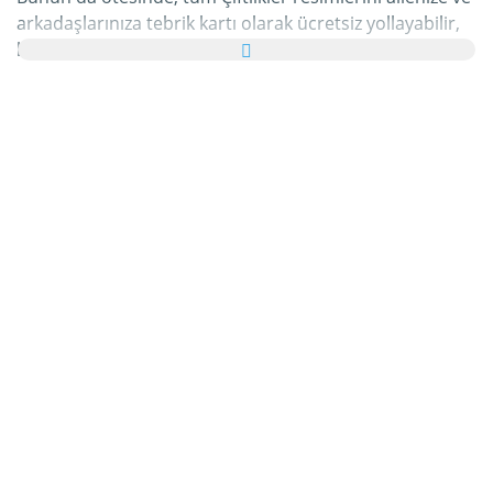
arkadaşlarınıza tebrik kartı olarak ücretsiz yollayabilir,
hatta bu kişisel e-Kartınıza hoş bir yazı bile
ekleyebilirsiniz.
Bu kategorideki tüm hareketli Çiftlikler gifleri ve
Çiftlikler resimleri tamamen ücretsizdir ve bunları
kullanmak için ekstra bir masraf ödemezsiniz. Bunun
karşılığında lütfen bu hizmetimizi internet sayfanızda
veya blogunuzda
tavsiye edin
. Bunun hakkında daha
detaylı bilgiyi
yardım
bölümümüzde bulabilirsiniz.