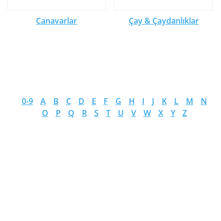
Canavarlar
Çay & Çaydanlıklar
0-9
A
B
C
D
E
F
G
H
I
J
K
L
M
N
O
P
Q
R
S
T
U
V
W
X
Y
Z