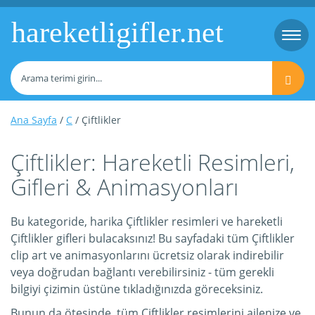
hareketligifler.net
Togg
navi
Ana Sayfa
/
C
/ Çiftlikler
Çiftlikler: Hareketli Resimleri,
Gifleri & Animasyonları
Bu kategoride, harika Çiftlikler resimleri ve hareketli
Çiftlikler gifleri bulacaksınız! Bu sayfadaki tüm Çiftlikler
clip art ve animasyonlarını ücretsiz olarak indirebilir
veya doğrudan bağlantı verebilirsiniz - tüm gerekli
bilgiyi çizimin üstüne tıkladığınızda göreceksiniz.
Bunun da ötesinde, tüm Çiftlikler resimlerini ailenize ve