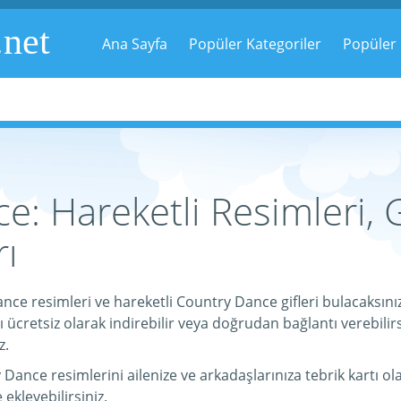
.net
Ana Sayfa
Popüler Kategoriler
Popüler 
: Hareketli Resimleri, G
ı
nce resimleri ve hareketli Country Dance gifleri bulacaksın
ücretsiz olarak indirebilir veya doğrudan bağlantı verebilirsi
z.
nce resimlerini ailenize ve arkadaşlarınıza tebrik kartı olar
e ekleyebilirsiniz.