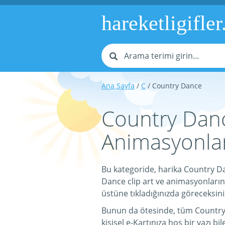
hareketligifler
Ana Sayfa
/
C
/ Country Dance
Country Dance
Animasyonlar
Bu kategoride, harika Country Da
Dance clip art ve animasyonlarını 
üstüne tıkladığınızda göreceksini
Bunun da ötesinde, tüm Country Da
kişisel e-Kartınıza hoş bir yazı bil