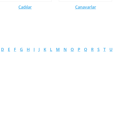
Cadılar
Canavarlar
D
E
F
G
H
I
J
K
L
M
N
O
P
Q
R
S
T
U