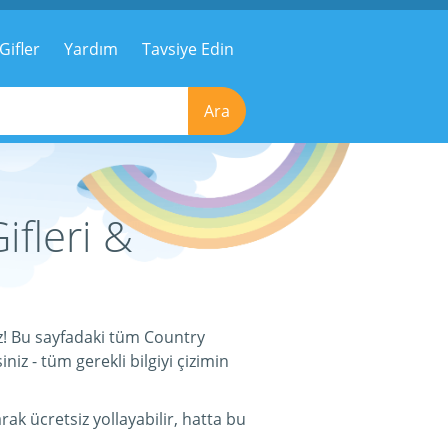
Gifler
Yardım
Tavsiye Edin
Ara
ifleri &
ız! Bu sayfadaki tüm Country
niz - tüm gerekli bilgiyi çizimin
ak ücretsiz yollayabilir, hatta bu