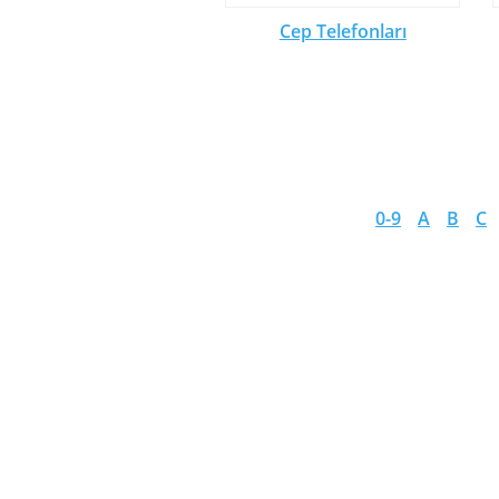
Cep Telefonları
0-9
A
B
C