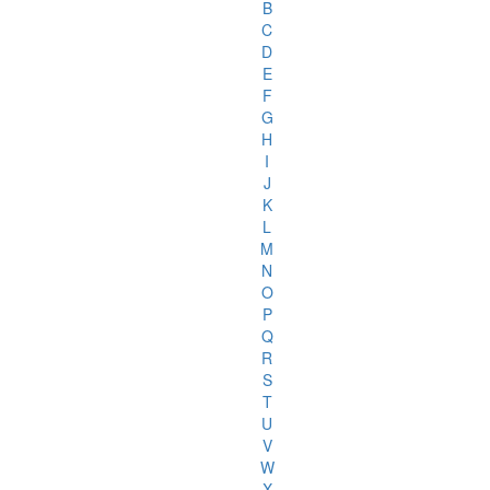
B
C
D
E
F
G
H
I
J
K
L
M
N
O
P
Q
R
S
T
U
V
W
X