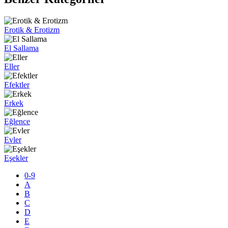
Erotik & Erotizm
El Sallama
Eller
Efektler
Erkek
Eğlence
Evler
Eşekler
0-9
A
B
C
D
E