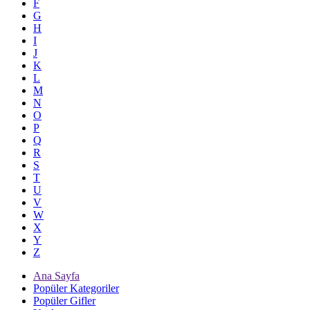
F
G
H
I
J
K
L
M
N
O
P
Q
R
S
T
U
V
W
X
Y
Z
Ana Sayfa
Popüler Kategoriler
Popüler Gifler