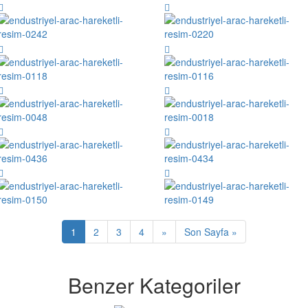
1
2
3
4
»
Son Sayfa »
Benzer Kategoriler