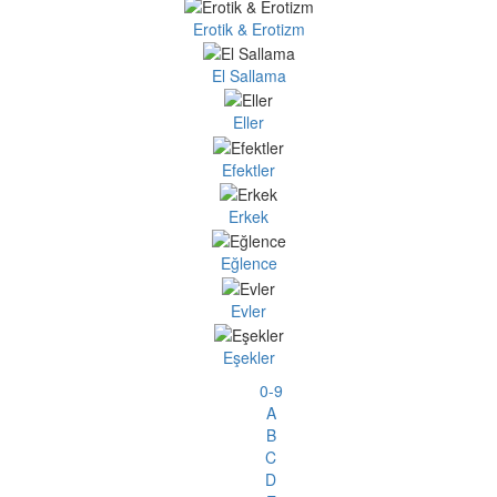
Erotik & Erotizm
El Sallama
Eller
Efektler
Erkek
Eğlence
Evler
Eşekler
0-9
A
B
C
D