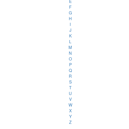
E
F
G
H
I
J
K
L
M
N
O
P
Q
R
S
T
U
V
W
X
Y
Z