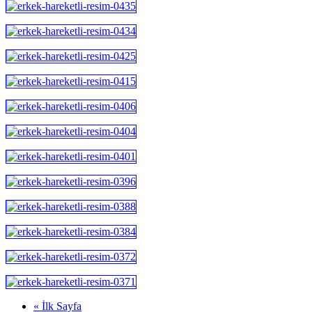
« İlk Sayfa