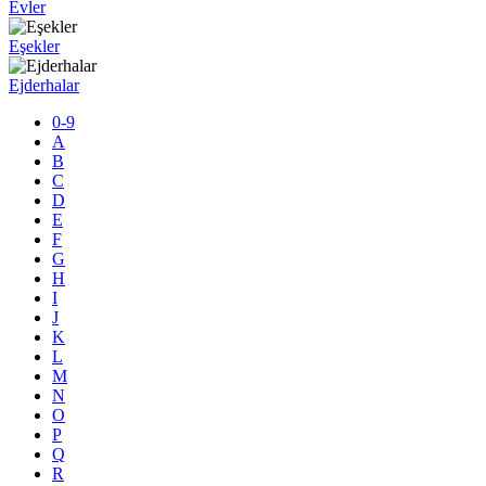
Evler
Eşekler
Ejderhalar
0-9
A
B
C
D
E
F
G
H
I
J
K
L
M
N
O
P
Q
R