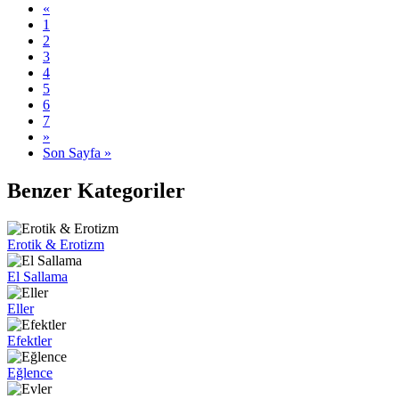
«
1
2
3
4
5
6
7
»
Son Sayfa »
Benzer Kategoriler
Erotik & Erotizm
El Sallama
Eller
Efektler
Eğlence