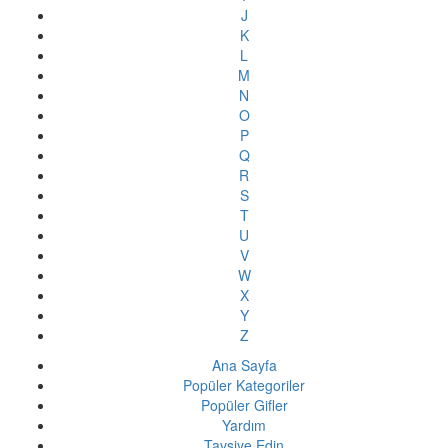
J
K
L
M
N
O
P
Q
R
S
T
U
V
W
X
Y
Z
Ana Sayfa
Popüler Kategoriler
Popüler Gifler
Yardım
Tavsiye Edin