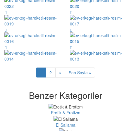
1
2
»
Son Sayfa »
Benzer Kategoriler
Erotik & Erotizm
El Sallama