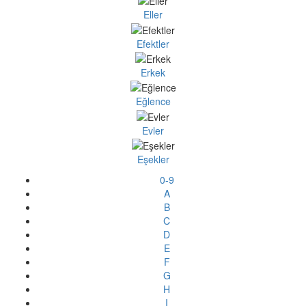
Eller
Efektler
Erkek
Eğlence
Evler
Eşekler
0-9
A
B
C
D
E
F
G
H
I