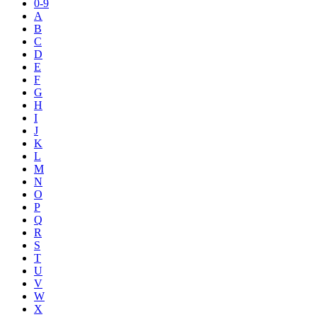
0-9
A
B
C
D
E
F
G
H
I
J
K
L
M
N
O
P
Q
R
S
T
U
V
W
X