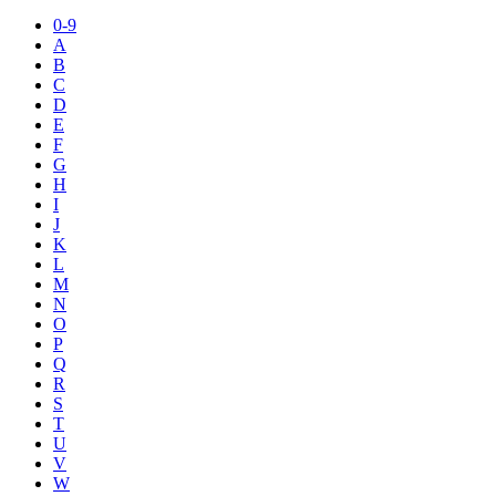
0-9
A
B
C
D
E
F
G
H
I
J
K
L
M
N
O
P
Q
R
S
T
U
V
W