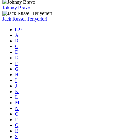
Johnny Bravo
Jack Russel Teriyerleri
0-9
A
B
C
D
E
F
G
H
I
J
K
L
M
N
O
P
Q
R
S