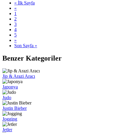
« İlk Sayfa
«
1
2
3
4
5
»
Son Sayfa »
Benzer Kategoriler
Jip & Arazi Aracı
Japonya
Judo
Justin Bieber
Jogging
Jetler