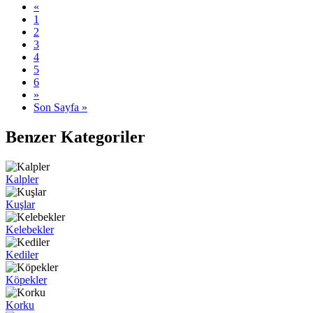
«
1
2
3
4
5
6
»
Son Sayfa »
Benzer Kategoriler
Kalpler
Kuşlar
Kelebekler
Kediler
Köpekler
Korku