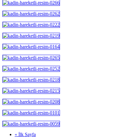
« İlk Sayfa