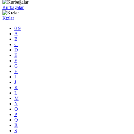
Kurbağalar
Kızlar
0-9
A
B
C
D
E
F
G
H
I
J
K
L
M
N
O
P
Q
R
S