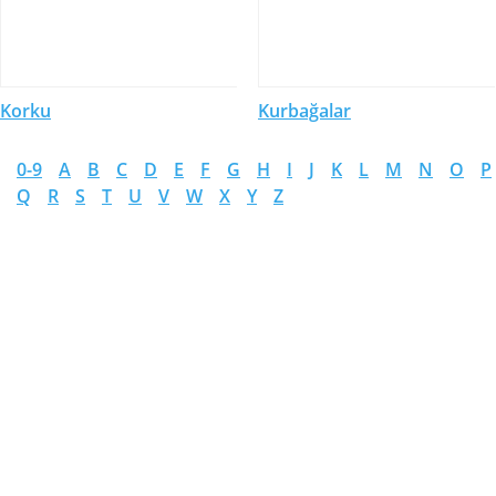
Korku
Kurbağalar
0-9
A
B
C
D
E
F
G
H
I
J
K
L
M
N
O
P
Q
R
S
T
U
V
W
X
Y
Z