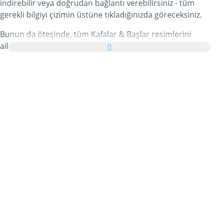
indirebilir veya doğrudan bağlantı verebilirsiniz - tüm
gerekli bilgiyi çizimin üstüne tıkladığınızda göreceksiniz.
Bunun da ötesinde, tüm Kafalar & Başlar resimlerini
ailenize ve arkadaşlarınıza tebrik kartı olarak ücretsiz
yollayabilir, hatta bu kişisel e-Kartınıza hoş bir yazı bile
ekleyebilirsiniz.
Bu kategorideki tüm hareketli Kafalar & Başlar gifleri ve
Kafalar & Başlar resimleri tamamen ücretsizdir ve bunları
kullanmak için ekstra bir masraf ödemezsiniz. Bunun
karşılığında lütfen bu hizmetimizi internet sayfanızda veya
blogunuzda
tavsiye edin
. Bunun hakkında daha detaylı
bilgiyi
yardım
bölümümüzde bulabilirsiniz.