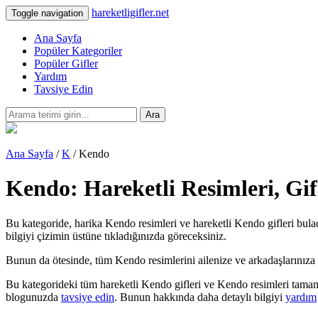
hareketligifler.net
Toggle navigation
Ana Sayfa
Popüler Kategoriler
Popüler Gifler
Yardım
Tavsiye Edin
Ara
Ana Sayfa
/
K
/ Kendo
Kendo: Hareketli Resimleri, Gi
Bu kategoride, harika Kendo resimleri ve hareketli Kendo gifleri bulac
bilgiyi çizimin üstüne tıkladığınızda göreceksiniz.
Bunun da ötesinde, tüm Kendo resimlerini ailenize ve arkadaşlarınıza tebr
Bu kategorideki tüm hareketli Kendo gifleri ve Kendo resimleri tamame
blogunuzda
tavsiye edin
. Bunun hakkında daha detaylı bilgiyi
yardım