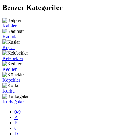
Benzer Kategoriler
Kalpler
Kadınlar
Kuşlar
Kelebekler
Kediler
Köpekler
Korku
Kurbağalar
0-9
A
B
C
D