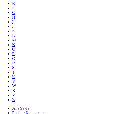
E
F
G
H
I
J
K
L
M
N
O
P
Q
R
S
T
U
V
W
X
Y
Z
Ana Sayfa
Popüler Kategoriler