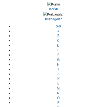
Korku
Kurbağalar
0-9
A
B
C
D
E
F
G
H
I
J
K
L
M
N
O
P