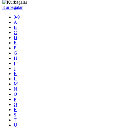
Kurbağalar
0-9
A
B
C
D
E
F
G
H
I
J
K
L
M
N
O
P
Q
R
S
T
U