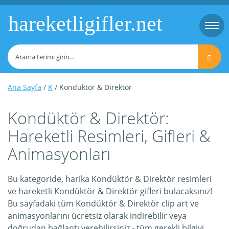
hareketligifler.net
Togg
navi
Ana Sayfa
/
K
/ Kondüktör & Direktör
Kondüktör & Direktör:
Hareketli Resimleri, Gifleri &
Animasyonları
Bu kategoride, harika Kondüktör & Direktör resimleri
ve hareketli Kondüktör & Direktör gifleri bulacaksınız!
Bu sayfadaki tüm Kondüktör & Direktör clip art ve
animasyonlarını ücretsiz olarak indirebilir veya
doğrudan bağlantı verebilirsiniz - tüm gerekli bilgiyi