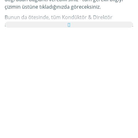
çizimin üstüne tıkladığınızda göreceksiniz.
Bunun da ötesinde, tüm Kondüktör & Direktör
resimlerini ailenize ve arkadaşlarınıza tebrik kartı olarak
ücretsiz yollayabilir, hatta bu kişisel e-Kartınıza hoş bir
yazı bile ekleyebilirsiniz.
Bu kategorideki tüm hareketli Kondüktör & Direktör
gifleri ve Kondüktör & Direktör resimleri tamamen
ücretsizdir ve bunları kullanmak için ekstra bir masraf
ödemezsiniz. Bunun karşılığında lütfen bu hizmetimizi
internet sayfanızda veya blogunuzda
tavsiye edin
.
Bunun hakkında daha detaylı bilgiyi
yardım
bölümümüzde bulabilirsiniz.