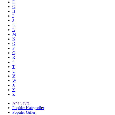
F
G
H
I
J
K
L
M
N
O
P
Q
R
S
T
U
V
W
X
Y
Z
Ana Sayfa
Popüler Kategoriler
Popüler Gifler