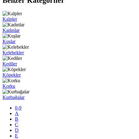
Benzer Kategoriler
Kalpler
Kadınlar
Kuşlar
Kelebekler
Kediler
Köpekler
Korku
Kurbağalar
0-9
A
B
C
D
E