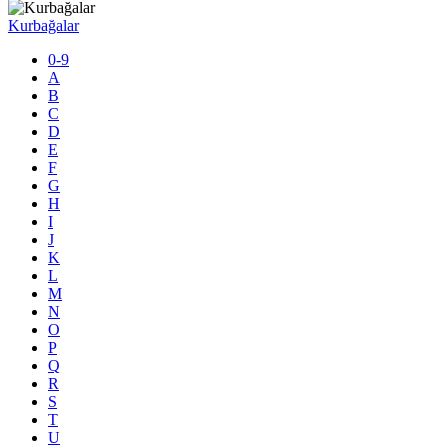
Kurbağalar
0-9
A
B
C
D
E
F
G
H
I
J
K
L
M
N
O
P
Q
R
S
T
U