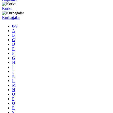
Korku
Kurbağalar
0-9
A
B
C
D
E
F
G
H
I
J
K
L
M
N
O
P
Q
R
S