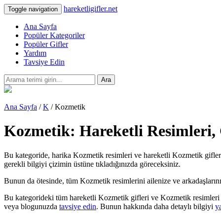
hareketligifler.net
Toggle navigation
Ana Sayfa
Popüler Kategoriler
Popüler Gifler
Yardım
Tavsiye Edin
Ara
Ana Sayfa
/
K
/ Kozmetik
Kozmetik: Hareketli Resimleri,
Bu kategoride, harika Kozmetik resimleri ve hareketli Kozmetik gifleri
gerekli bilgiyi çizimin üstüne tıkladığınızda göreceksiniz.
Bunun da ötesinde, tüm Kozmetik resimlerini ailenize ve arkadaşlarınıza t
Bu kategorideki tüm hareketli Kozmetik gifleri ve Kozmetik resimleri 
veya blogunuzda
tavsiye edin
. Bunun hakkında daha detaylı bilgiyi
y