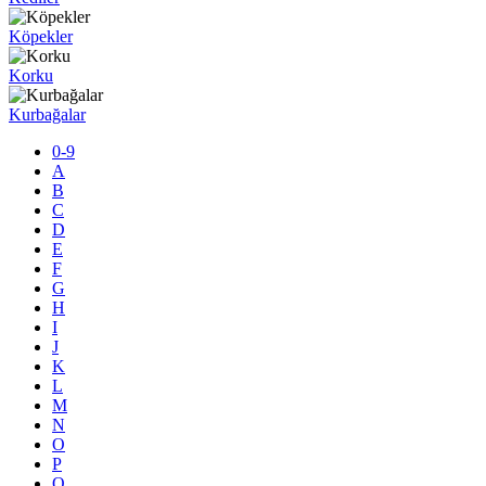
Köpekler
Korku
Kurbağalar
0-9
A
B
C
D
E
F
G
H
I
J
K
L
M
N
O
P
Q