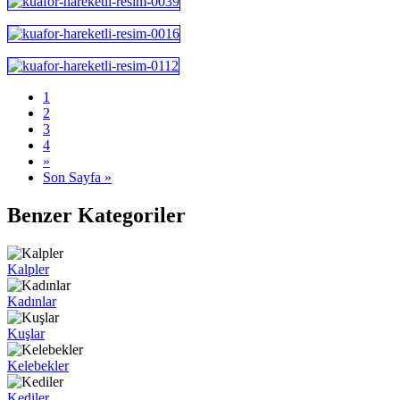
1
2
3
4
»
Son Sayfa »
Benzer Kategoriler
Kalpler
Kadınlar
Kuşlar
Kelebekler
Kediler