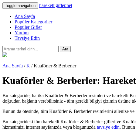
hareketligifler.net
Toggle navigation
Ana Sayfa
Popüler Kategoriler
Popüler Gifler
Yardım
Tavsiye Edin
Ara
Ana Sayfa
/
K
/ Kuaförler & Berberler
Kuaförler & Berberler: Hareketl
Bu kategoride, harika Kuaförler & Berberler resimleri ve hareketli Kua
doğrudan bağlantı verebilirsiniz - tüm gerekli bilgiyi çizimin üstüne tı
Bunun da ötesinde, tüm Kuaförler & Berberler resimlerini ailenize ve arka
Bu kategorideki tüm hareketli Kuaförler & Berberler gifleri ve Kuaför
hizmetimizi internet sayfanızda veya blogunuzda
tavsiye edin
. Bunun 