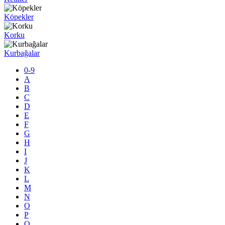
Köpekler
Korku
Kurbağalar
0-9
A
B
C
D
E
F
G
H
I
J
K
L
M
N
O
P
Q