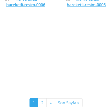
1
2
»
Son Sayfa »