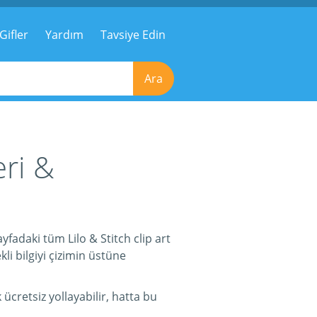
Gifler
Yardım
Tavsiye Edin
Ara
eri &
ayfadaki tüm Lilo & Stitch clip art
li bilgiyi çizimin üstüne
 ücretsiz yollayabilir, hatta bu