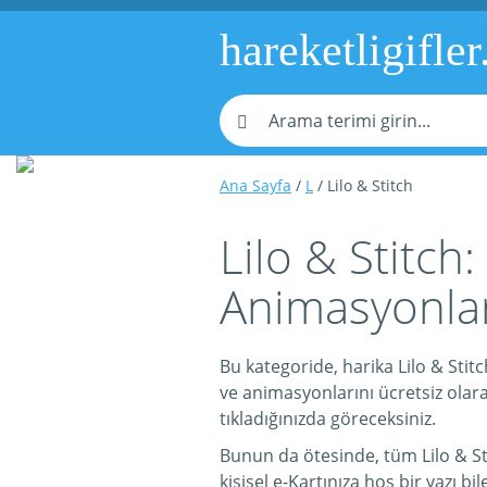
hareketligifler
Ana Sayfa
/
L
/ Lilo & Stitch
Lilo & Stitch:
Animasyonlar
Bu kategoride, harika Lilo & Stitch
ve animasyonlarını ücretsiz olarak
tıkladığınızda göreceksiniz.
Bunun da ötesinde, tüm Lilo & Stit
kişisel e-Kartınıza hoş bir yazı bil