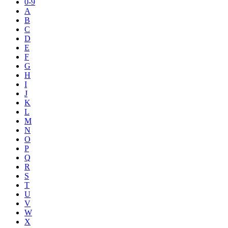
0-9
A
B
C
D
E
F
G
H
I
J
K
L
M
N
O
P
Q
R
S
T
U
V
W
X