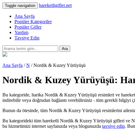
hareketligifler.net
Toggle navigation
Ana Sayfa
Popüler Kategoriler
Popüler Gifler
Yardım
Tavsiye Edin
Ara
Ana Sayfa
/
N
/ Nordik & Kuzey Yürüyüşü
Nordik & Kuzey Yürüyüşü: Harek
Bu kategoride, harika Nordik & Kuzey Yürüyüşü resimleri ve hareket
indirebilir veya doğrudan bağlantı verebilirsiniz - tüm gerekli bilgiyi 
Bunun da ötesinde, tüm Nordik & Kuzey Yürüyüşü resimlerini ailenize ve 
Bu kategorideki tüm hareketli Nordik & Kuzey Yürüyüşü gifleri ve No
bu hizmetimizi internet sayfanızda veya blogunuzda
tavsiye edin
. Bun