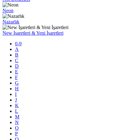
Neon
Nazarlık
New İşaretleri & Yeni İşaretleri
0-9
A
B
C
D
E
F
G
H
I
J
K
L
M
N
O
P
Q