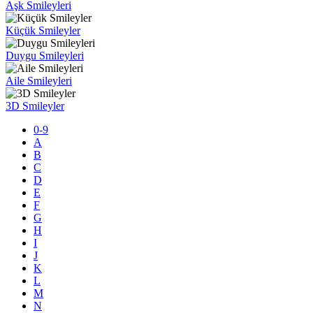
Aşk Smileyleri
Küçük Smileyler
Duygu Smileyleri
Aile Smileyleri
3D Smileyler
0-9
A
B
C
D
E
F
G
H
I
J
K
L
M
N