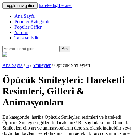
hareketligifler.net
Toggle navigation
Ana Sayfa
Popüler Kategoriler
Popüler Gifler
Yardım
Tavsiye Edin
Ara
Ana Sayfa
/
S
/
Smileyler
/ Öpücük Smileyleri
Öpücük Smileyleri: Hareketli
Resimleri, Gifleri &
Animasyonları
Bu kategoride, harika Öpücük Smileyleri resimleri ve hareketli
Öpücük Smileyleri gifleri bulacaksınız! Bu sayfadaki tüm Öpücük
Smileyleri clip art ve animasyonlarını ücretsiz olarak indirebilir veya
doğrudan bağlantı verebilirsiniz - tüm gerekli bilgiyi çizimin üstüne