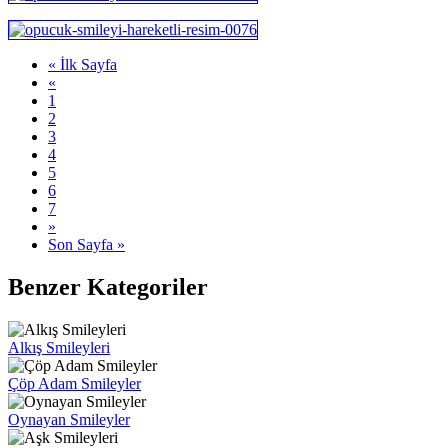
« İlk Sayfa
«
1
2
3
4
5
6
7
»
Son Sayfa »
Benzer Kategoriler
Alkış Smileyleri
Çöp Adam Smileyler
Oynayan Smileyler