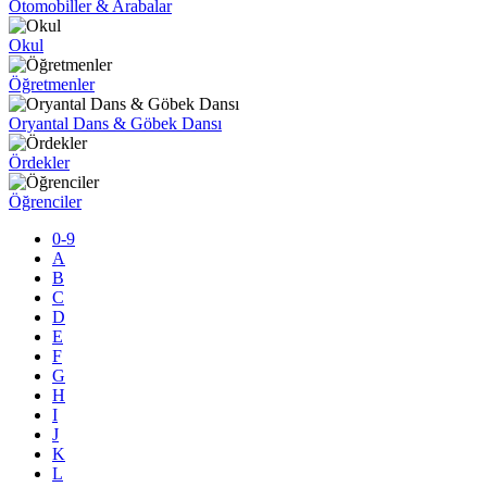
Otomobiller & Arabalar
Okul
Öğretmenler
Oryantal Dans & Göbek Dansı
Ördekler
Öğrenciler
0-9
A
B
C
D
E
F
G
H
I
J
K
L