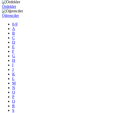
Ördekler
Öğrenciler
0-9
A
B
C
D
E
F
G
H
I
J
K
L
M
N
O
P
Q
R
S