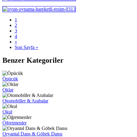
1
2
3
4
»
Son Sayfa »
Benzer Kategoriler
Öpücük
Oklar
Otomobiller & Arabalar
Okul
Öğretmenler
Oryantal Dans & Göbek Dansı