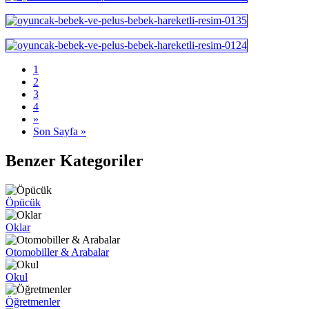
1
2
3
4
»
Son Sayfa »
Benzer Kategoriler
Öpücük
Oklar
Otomobiller & Arabalar
Okul
Öğretmenler