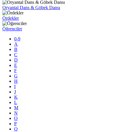
Oryantal Dans & Göbek Dansı
Ördekler
Öğrenciler
0-9
A
B
C
D
E
F
G
H
I
J
K
L
M
N
O
P
Q